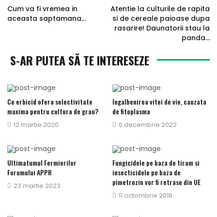
Cum va fi vremea in
Atentie la culturile de rapita
aceasta saptamana…
si de cereale paioase dupa
rasarire! Daunatorii stau la
panda...
S-AR PUTEA SĂ TE INTERESEZE
Ce erbicid ofera selectivitate
Ingalbenirea vitei de vie, cauzata
maxima pentru cultura de grau?
de fitoplasma
Publicat
12 martie 2020
Publicat
6 decembrie 2022
pe
pe
Ultimatumul Fermierilor
Fungicidele pe baza de tiram si
Forumului APPR
insecticidele pe baza de
pimetrozin vor fi retrase din UE
Publicat
23 martie 2023
Publicat
11 octombrie 2018
pe
pe