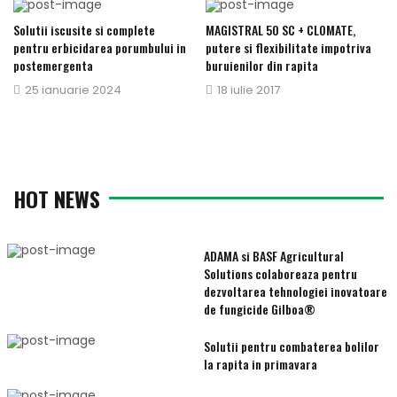
Solutii iscusite si complete
MAGISTRAL 50 SC + CLOMATE,
pentru erbicidarea porumbului in
putere si flexibilitate impotriva
postemergenta
buruienilor din rapita
Publicat
25 ianuarie 2024
Publicat
18 iulie 2017
pe
pe
HOT NEWS
ADAMA si BASF Agricultural
Solutions colaboreaza pentru
dezvoltarea tehnologiei inovatoare
de fungicide Gilboa®
Solutii pentru combaterea bolilor
la rapita in primavara