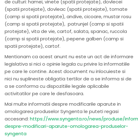
de culturi: hamei, vinete (spatii protejate), dovlecei
(spatii protejate), dovleac (spatii protejate), tomate
(camp si spatii protejate), andive, cicoare, mustar rosu
(camp si spatii protejate), patrunjel (camp si spatii
protejate), vita de vie, cartof, salata, spanac, ruccola
(camp si spatii protejate), pepene galben (camp si
spatii protejate), cartof.
Mentionam ca acest anunt nu este un act de informare
legislativa si nici o opinie legala cu privire la informatiile
pe care le contine. Acest document nu inlocuieste si
nici nu suplineste obligatia tertilor de a se informa si de
a se conforma cu dispozitiile legale aplicabile
activitatilor pe care le desfasoara.
Mai multe informatii despre modificarile aparute in
omologarea produselor Syngenta le puteti regasi
accesand:
https://www.syngenta.ro/news/produse/inform
despre-modificari-aparute-omologarea-produselor-
syngenta