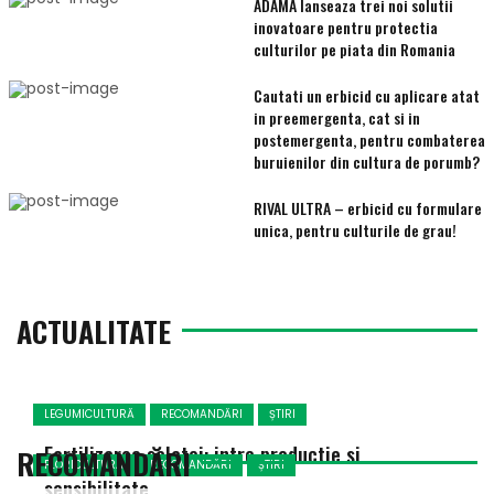
ADAMA lanseaza trei noi solutii
inovatoare pentru protectia
culturilor pe piata din Romania
Cautati un erbicid cu aplicare atat
in preemergenta, cat si in
postemergenta, pentru combaterea
buruienilor din cultura de porumb?
RIVAL ULTRA – erbicid cu formulare
unica, pentru culturile de grau!
ACTUALITATE
LEGUMICULTURĂ
RECOMANDĂRI
ȘTIRI
Fertilizarea salatei: intre productie si
RECOMANDĂRI
FLORICULTURA
RECOMANDĂRI
ȘTIRI
sensibilitate