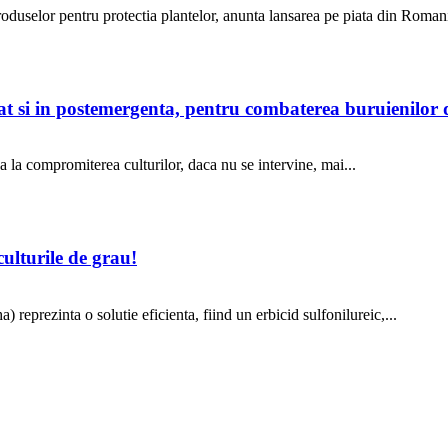
selor pentru protectia plantelor, anunta lansarea pe piata din Romani
 cat si in postemergenta, pentru combaterea buruienilo
 la compromiterea culturilor, daca nu se intervine, mai...
lturile de grau!
eprezinta o solutie eficienta, fiind un erbicid sulfonilureic,...