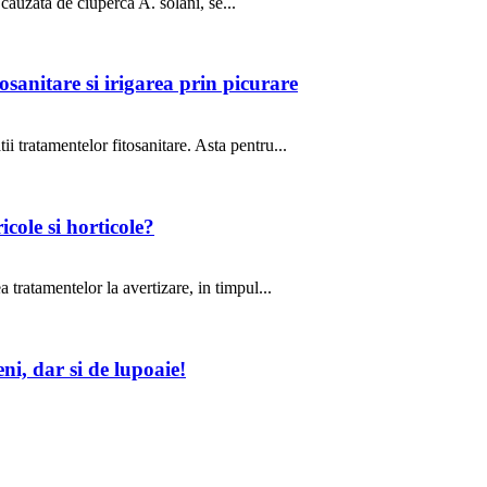
cauzata de ciuperca A. solani, se...
sanitare si irigarea prin picurare
ii tratamentelor fitosanitare. Asta pentru...
icole si horticole?
tratamentelor la avertizare, in timpul...
i, dar si de lupoaie!