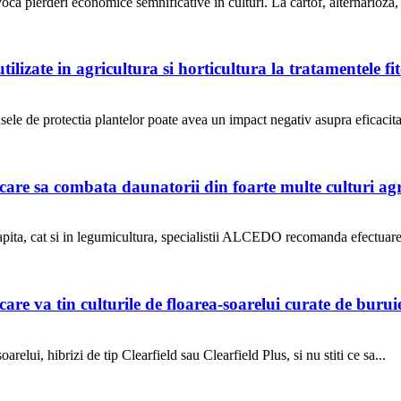
ca pierderi economice semnificative in culturi. La cartof, alternarioza, 
zate in agricultura si horticultura la tratamentele fito
usele de protectia plantelor poate avea un impact negativ asupra eficacitat
i care sa combata daunatorii din foarte multe culturi agr
rapita, cat si in legumicultura, specialistii ALCEDO recomanda efectuarea 
va tin culturile de floarea-soarelui curate de buruien
relui, hibrizi de tip Clearfield sau Clearfield Plus, si nu stiti ce sa...