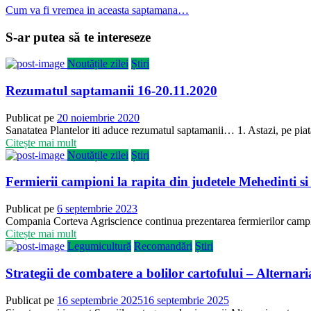
Cum va fi vremea in aceasta saptamana…
S-ar putea să te intereseze
Noutățile zilei
Știri
Rezumatul saptamanii 16-20.11.2020
Publicat pe
20 noiembrie 2020
Sanatatea Plantelor iti aduce rezumatul saptamanii… 1. Astazi, pe piata,
Citește mai mult
Noutățile zilei
Știri
Fermierii campioni la rapita din judetele Mehedinti si
Publicat pe
6 septembrie 2023
Compania Corteva Agriscience continua prezentarea fermierilor campioni,
Citește mai mult
Legumicultură
Recomandări
Știri
Strategii de combatere a bolilor cartofului – Alternari
Publicat pe
16 septembrie 2025
16 septembrie 2025