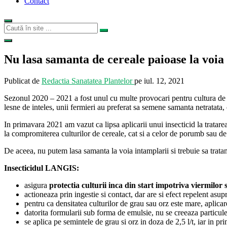
Contact
Nu lasa samanta de cereale paioase la voi
Publicat de
Redactia Sanatatea Plantelor
pe
iul. 12, 2021
Sezonul 2020 – 2021 a fost unul cu multe provocari pentru cultura de c
lesne de inteles, unii fermieri au preferat sa semene samanta netratata,
In primavara 2021 am vazut ca lipsa aplicarii unui insecticid la tratare
la compromiterea culturilor de cereale, cat si a celor de porumb sau de 
De aceea, nu putem lasa samanta la voia intamplarii si trebuie sa trata
Insecticidul LANGIS:
asigura
protectia culturii inca din start impotriva viermilor
actioneaza prin ingestie si contact, dar are si efect repelent asup
pentru ca densitatea culturilor de grau sau orz este mare, aplicar
datorita formularii sub forma de emulsie, nu se creeaza particul
se aplica pe semintele de grau si orz in doza de 2,5 l/t, iar in p