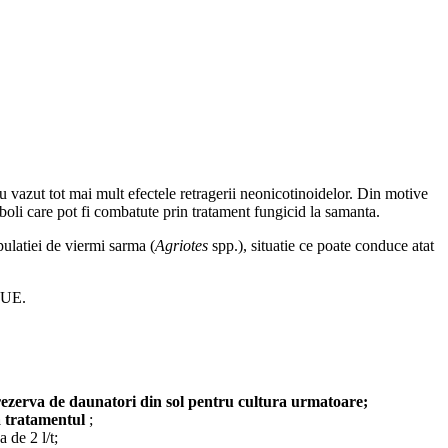
 vazut tot mai mult efectele retragerii neonicotinoidelor. Din motive
 boli care pot fi combatute prin tratament fungicid la samanta.
pulatiei de viermi sarma (
Agriotes
spp.), situatie ce poate conduce atat
e UE.
ezerva de daunatori din sol pentru cultura urmatoare;
a tratamentul
;
 de 2 l/t;