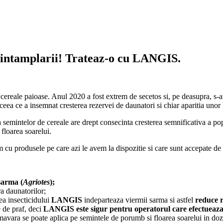
a intamplarii! Trateaz-o cu LANGIS.
ereale paioase. Anul 2020 a fost extrem de secetos si, pe deasupra, s-au
 ceea ce a insemnat cresterea rezervei de daunatori si chiar aparitia unor
a semintelor de cereale are drept consecinta cresterea semnificativa a po
floarea soarelui.
m cu produsele pe care azi le avem la dispozitie si care sunt accepate d
 sarma (
Agriotes
);
ra daunatorilor;
ea insecticidului
LANGIS
indeparteaza viermii sarma si astfel
reduce r
e de praf, deci
LANGIS este sigur pentru operatorul care efectueaz
rimavara se poate aplica pe semintele de porumb si floarea soarelui in doza