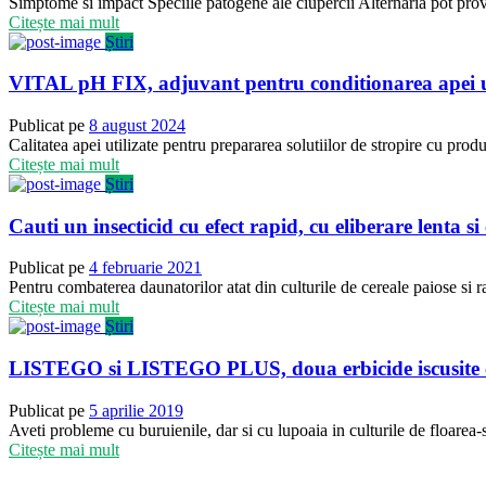
Simptome si impact Speciile patogene ale ciupercii Alternaria pot provo
Citește mai mult
Știri
VITAL pH FIX, adjuvant pentru conditionarea apei utili
Publicat pe
8 august 2024
Calitatea apei utilizate pentru prepararea solutiilor de stropire cu prod
Citește mai mult
Știri
Cauti un insecticid cu efect rapid, cu eliberare lenta s
Publicat pe
4 februarie 2021
Pentru combaterea daunatorilor atat din culturile de cereale paiose si 
Citește mai mult
Știri
LISTEGO si LISTEGO PLUS, doua erbicide iscusite care 
Publicat pe
5 aprilie 2019
Aveti probleme cu buruienile, dar si cu lupoaia in culturile de floarea-soa
Citește mai mult