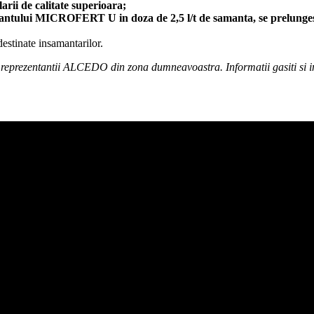
rii de calitate superioara;
antului MICROFERT U in doza de 2,5 l/t de samanta, se prelungest
estinate insamantarilor.
la reprezentantii ALCEDO din zona dumneavoastra. Informatii gasiti si