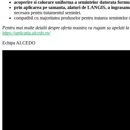
acoperire si colorare uniforma a semintelor datorata formula
prin aplicarea pe samanta, alaturi de LANGIS, a ingrasam
necesara pentru tratamentul semintei.
compatibil cu majoritatea produselor pentru tratarea semintelor d
Pentru mai multe detalii despre oferta noastra va rugam sa apelati 
https://aplicatia.alcedo.ro/
Echipa ALCEDO