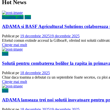
Hot News
Noutățile zilei
Știri
ADAMA si BASF Agricultural Solutions colaboreaza p
Publicat pe
19 decembrie 2025
19 decembrie 2025
Efortul comun extinde accesul la Gilboa®, oferind noi solutii cultivator
Citește mai mult
Știri
Solutii pentru combaterea bolilor la rapita in primav
Publicat pe
18 decembrie 2025
Chiar daca toamna a debutat cu un septembrie foarte secetos, cu ploi ab
Citește mai mult
Știri
ADAMA lanseaza trei noi solutii inovatoare pentru pr
Publicat pe
18 decembrie 2025
19 decembrie 2025