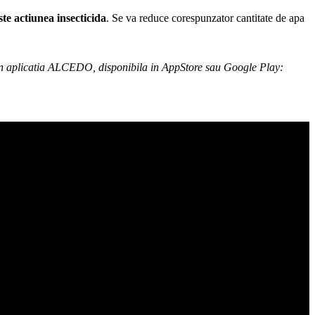
e actiunea insecticida
. Se va reduce corespunzator cantitate de apa
 in aplicatia ALCEDO, disponibila in AppStore sau Google Play: