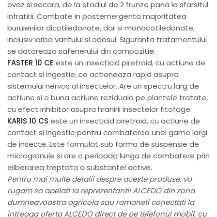
ovaz si secara, de la stadiul de 2 frunze pana la sfarsitul
infratirii. Combate in postemergenta majoritatea
buruienilor dicotiledonate, dar si monocotiledonate,
inclusiv iarba vantului si odosul. Siguranta tratamentului
se datoreaza safenerului din compozitie.
FASTER 10 CE
este un insecticid piretroid, cu actiune de
contact si ingestie, ce actioneaza rapid asupra
sistemului nervos al insectelor. Are un spectru larg de
actiune si o buna actiune reziduala pe plantele tratate,
cu efect inhibitor asupra hranirii insectelor fitofage.
KARIS 10 CS
este un insecticid piretroid, cu actiune de
contact si ingestie pentru combaterea unei game largi
de insecte. Este formulat sub forma de suspensie de
microgranule si are o perioada lunga de combatere prin
eliberarea treptata a substantei active.
Pentru mai multe detalii despre aceste produse, va
rugam sa apelati la reprezentantii ALCEDO din zona
dumneavoastra agricola sau ramaneti conectati la
intreaga oferta ALCEDO direct de pe telefonul mobil, cu