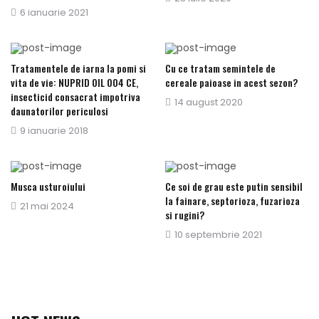
Publicat
6 ianuarie 2021
pe
pe
Tratamentele de iarna la pomi si
Cu ce tratam semintele de
vita de vie: NUPRID OIL 004 CE,
cereale paioase in acest sezon?
insecticid consacrat impotriva
Publicat
14 august 2020
daunatorilor periculosi
pe
Publicat
9 ianuarie 2018
pe
Musca usturoiului
Ce soi de grau este putin sensibil
la fainare, septorioza, fuzarioza
Publicat
21 mai 2024
si rugini?
pe
Publicat
10 septembrie 2021
pe