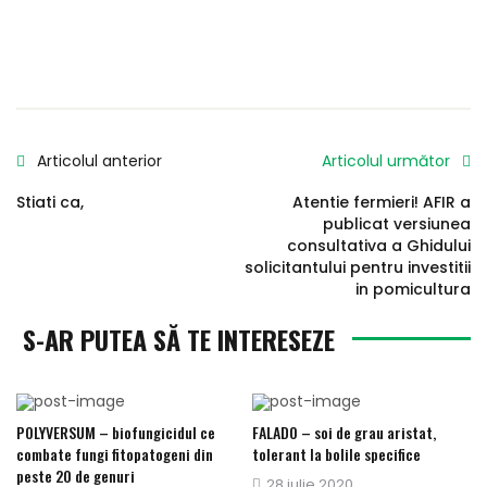
Articolul anterior
Articolul următor
Stiati ca,
Atentie fermieri! AFIR a
publicat versiunea
consultativa a Ghidului
solicitantului pentru investitii
in pomicultura
S-AR PUTEA SĂ TE INTERESEZE
POLYVERSUM – biofungicidul ce
FALADO – soi de grau aristat,
combate fungi fitopatogeni din
tolerant la bolile specifice
peste 20 de genuri
Publicat
28 iulie 2020