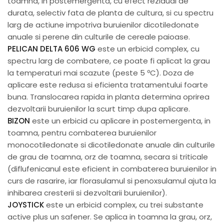
toamna, in postemergenta, cu efect rezidual de
durata, selectiv fata de planta de cultura, si cu spectru
larg de actiune impotriva buruienilor dicotiledonate
anuale si perene din culturile de cereale paioase.
PELICAN DELTA 606 WG
este un erbicid complex, cu
spectru larg de combatere, ce poate fi aplicat la grau
la temperaturi mai scazute (peste 5 ºC). Doza de
aplicare este redusa si eficienta tratamentului foarte
buna. Translocarea rapida in planta determina oprirea
dezvoltarii buruienilor la scurt timp dupa aplicare.
BIZON
este un erbicid cu aplicare in postemergenta, in
toamna, pentru combaterea buruienilor
monocotiledonate si dicotiledonate anuale din culturile
de grau de toamna, orz de toamna, secara si triticale
(diflufenicanul este eficient in combaterea buruienilor in
curs de rasarire, iar florasulamul si penoxsulamul ajuta la
inhibarea cresterii si dezvoltarii buruienilor).
JOYSTICK
este un erbicid complex, cu trei substante
active plus un safener. Se aplica in toamna la grau, orz,