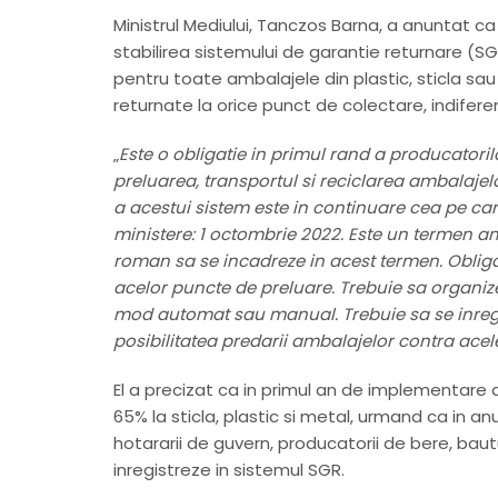
Ministrul Mediului, Tanczos Barna, a anuntat ca
stabilirea sistemului de garantie returnare (S
pentru toate ambalajele din plastic, sticla sau
returnate la orice punct de colectare, indifere
„
Este o obligatie in primul rand a producatoril
preluarea, transportul si reciclarea ambalajelo
a acestui sistem este in continuare cea pe car
ministere: 1 octombrie 2022. Este un termen am
roman sa se incadreze in acest termen. Obligat
acelor puncte de preluare. Trebuie sa organize
mod automat sau manual. Trebuie sa se inregi
posibilitatea predarii ambalajelor contra acelei
El a precizat ca in primul an de implementare 
65% la sticla, plastic si metal, urmand ca in an
hotararii de guvern, producatorii de bere, baut
inregistreze in sistemul SGR.