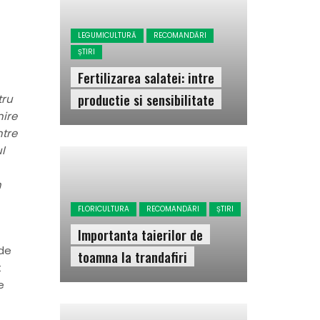
LEGUMICULTURĂ
RECOMANDĂRI
ȘTIRI
Fertilizarea salatei: intre
productie si sensibilitate
tru
nire
ntre
l
n
FLORICULTURA
RECOMANDĂRI
ȘTIRI
Importanta taierilor de
 de
toamna la trandafiri
t
e