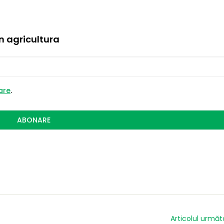
in agricultura
zare
.
ABONARE
Articolul următ