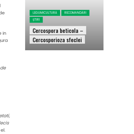
l
 de
LEGUMICULTURĂ
RECOMANDĂRI
ȘTIRI
Cercospora beticola –
 in
Cercosporioza sfeclei
gura
 de
tati,
decis
el.