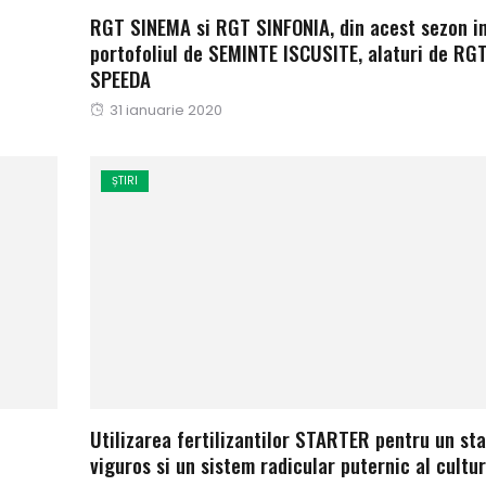
RGT SINEMA si RGT SINFONIA, din acest sezon i
portofoliul de SEMINTE ISCUSITE, alaturi de RG
SPEEDA
Publicat
31 ianuarie 2020
pe
ȘTIRI
Utilizarea fertilizantilor STARTER pentru un sta
viguros si un sistem radicular puternic al cultur