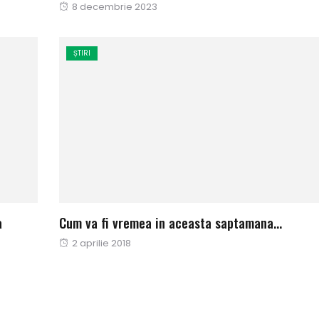
Publicat
8 decembrie 2023
pe
ȘTIRI
a
Cum va fi vremea in aceasta saptamana…
Publicat
2 aprilie 2018
pe