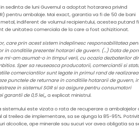
 in sedinta de luni Guvernul a adoptat hotararea privind
GR) pentru ambalaje. Mai exact, garantia va fi de 50 de bani
 metal, indiferent de volumul recipientului, acestea putand fi
nt de unitatea comerciala de la care a fost achizitionat.
or, care prin acest sistem indeplinesc responsabilitatea pen
r in conditiile prezentei hotarari de guvern. (…) Data de por
e mi-am asumat-o in timpul verii, cu ocazia dezbaterilor di
bitios. Sper sa reuseasca producatorii, comerciantii si statu
iile comerciantilor sunt legate in primul rand de realizarea
ze punctele de returnare in conditiile hotararii de guvern, i
streze in sistemul SGR si sa asigure pentru consumatori
 garantii de 0,5 lei
„, a explicat ministrul.
a sistemului este vizata o rata de recuperare a ambalajelor
ul al treilea de implementare, sa se ajunga la 85-95%. Potrivi
uri alcoolice, ape minerale sau sucuri vor avea obligatia sa s