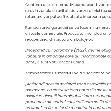
Conform actului normativ, comerciantii vor tre
rural, in zonele cu unitati de vanzare mici (c
returnare vor putea fi realizate impreuna cu aut
Rambursarea garantiei se va face in numerar, p
unitatile comerciale. Producatorii vor plati un 
recuperarea din piata a ambalajelor.
„
Incepand cu 1 octombrie (2022), devine obliga
vandute in ambalaje care au inscriptionate ac
bare
„, a subliniat Tanczos Barna.
Administratorul sistemului va fi o societate pe 
„
Actionarii acestei societati vor fi asociatiile
asemenea, ca statul sa faca parte din structur
asistat la discutii interminabile intre producat
procentele din cadrul societatii care sa fie de
ca statul sa fie un fel de mediator in cadrul a