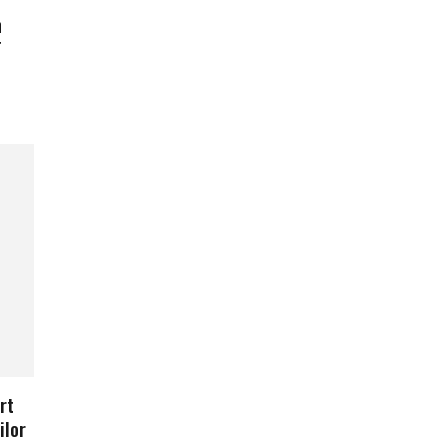
n
T
rt
ilor