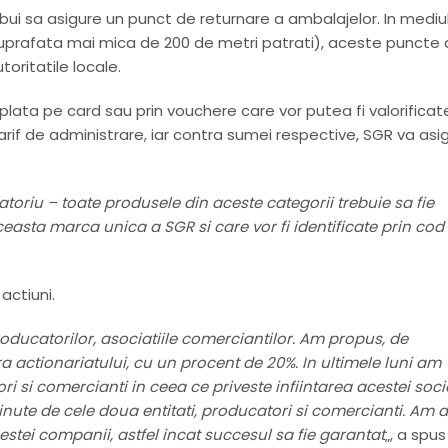
bui sa asigure un punct de returnare a ambalajelor. In mediu
u suprafata mai mica de 200 de metri patrati), aceste puncte
oritatile locale.
lata pe card sau prin vouchere care vor putea fi valorificate
tarif de administrare, iar contra sumei respective, SGR va asi
toriu – toate produsele din aceste categorii trebuie sa fie
easta marca unica a SGR si care vor fi identificate prin cod
actiuni.
 producatorilor, asociatiile comerciantilor. Am propus, de
a actionariatului, cu un procent de 20%. In ultimele luni am
ori si comercianti in ceea ce priveste infiintarea acestei socie
tinute de cele doua entitati, producatori si comercianti. Am 
cestei companii, astfel incat succesul sa fie garantat
„, a spus 