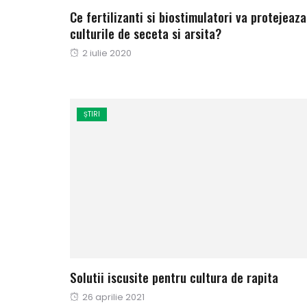
Ce fertilizanti si biostimulatori va protejeaza
culturile de seceta si arsita?
Publicat
2 iulie 2020
pe
ȘTIRI
Solutii iscusite pentru cultura de rapita
Publicat
26 aprilie 2021