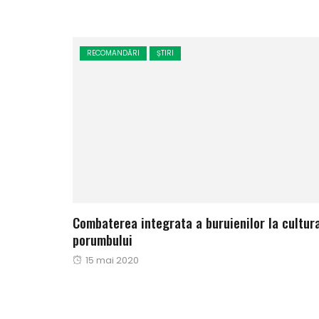
pe
RECOMANDĂRI
ȘTIRI
Combaterea integrata a buruienilor la cultur
porumbului
Publicat
15 mai 2020
pe