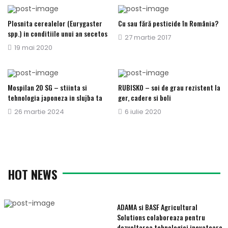
Plosnita cerealelor (Eurygaster
Cu sau fără pesticide în România?
spp.) in conditiile unui an secetos
Publicat
27 martie 2017
Publicat
19 mai 2020
pe
pe
Mospilan 20 SG – stiinta si
RUBISKO – soi de grau rezistent la
tehnologia japoneza in slujba ta
ger, cadere si boli
Publicat
26 martie 2024
Publicat
6 iulie 2020
pe
pe
HOT NEWS
ADAMA si BASF Agricultural
Solutions colaboreaza pentru
dezvoltarea tehnologiei inovatoare