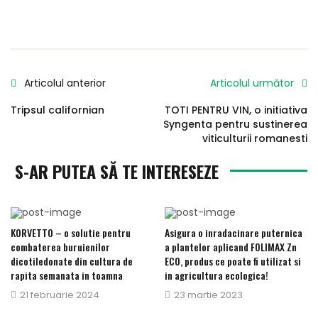
Articolul anterior
Articolul următor
Tripsul californian
TOTI PENTRU VIN, o initiativa
Syngenta pentru sustinerea
viticulturii romanesti
S-AR PUTEA SĂ TE INTERESEZE
KORVETTO – o solutie pentru
Asigura o inradacinare puternica
combaterea buruienilor
a plantelor aplicand FOLIMAX Zn
dicotiledonate din cultura de
ECO, produs ce poate fi utilizat si
rapita semanata in toamna
in agricultura ecologica!
Publicat
21 februarie 2024
Publicat
23 martie 2023
pe
pe