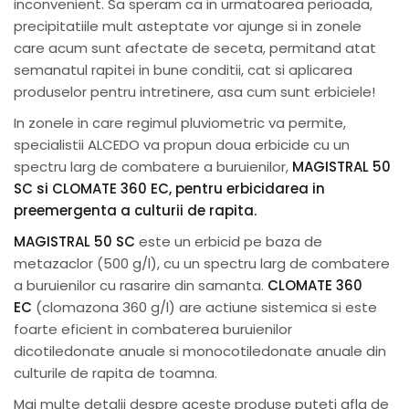
inconvenient. Sa speram ca in urmatoarea perioada,
precipitatiile mult asteptate vor ajunge si in zonele
care acum sunt afectate de seceta, permitand atat
semanatul rapitei in bune conditii, cat si aplicarea
produselor pentru intretinere, asa cum sunt erbiciele!
In zonele in care regimul pluviometric va permite,
specialistii ALCEDO va propun doua erbicide cu un
spectru larg de combatere a buruienilor,
MAGISTRAL 50
SC si CLOMATE 360 EC, pentru erbicidarea in
preemergenta
a culturii de rapita.
MAGISTRAL 50 SC
este un erbicid pe baza de
metazaclor (500 g/l), cu un spectru larg de combatere
a buruienilor cu rasarire din samanta.
CLOMATE 360
EC
(clomazona 360 g/l) are actiune sistemica si este
foarte eficient in combaterea buruienilor
dicotiledonate anuale si monocotiledonate anuale din
culturile de rapita de toamna.
Mai multe detalii despre aceste produse puteti afla de