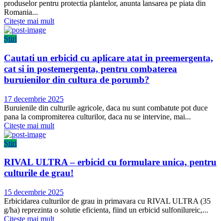
produselor pentru protectia plantelor, anunta lansarea pe piata din
Romania...
Citește mai mult
Știri
Cautati un erbicid cu aplicare atat in preemergenta,
cat si in postemergenta, pentru combaterea
buruienilor din cultura de porumb?
Publicat
17 decembrie 2025
pe
Buruienile din culturile agricole, daca nu sunt combatute pot duce
pana la compromiterea culturilor, daca nu se intervine, mai...
Citește mai mult
Știri
RIVAL ULTRA – erbicid cu formulare unica, pentru
culturile de grau!
Publicat
15 decembrie 2025
pe
Erbicidarea culturilor de grau in primavara cu RIVAL ULTRA (35
g/ha) reprezinta o solutie eficienta, fiind un erbicid sulfonilureic,...
Citește mai mult