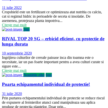
Publicat
11 iulie 2022
pe
Cropshield este un fertilizant ce optimizeaza atat nutritia cu calciu,
cat si regimul hidric in perioadele de seceta si insolatie. De
asemenea, protejeaza planta impotriva...
Citește mai mult
Știri
RIVAL TOP 20 SG – erbicid eficient, cu protectie de
lunga durata
Publicat
10 septembrie 2020
pe
Ingrijirea culturilor de cereale paioase inca din toamna este o
necesitate, iar un pas foarte important pentru a avea culturi curate si
sigure este...
Citește mai mult
Noutățile zilei
Știri
Poarta echipamentul individual de protectie!
Publicat
31 iulie 2020
pe
Prin purtarea echipamentului individual de protectie se reduce riscul
de expunere al fermierilor atunci cand manipuleaza sau aplica
produse de protectia plantelor. Doar prin...