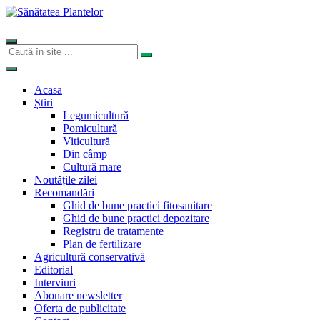
Acasa
Știri
Legumicultură
Pomicultură
Viticultură
Din câmp
Cultură mare
Noutățile zilei
Recomandări
Ghid de bune practici fitosanitare
Ghid de bune practici depozitare
Registru de tratamente
Plan de fertilizare
Agricultură conservativă
Editorial
Interviuri
Abonare newsletter
Oferta de publicitate