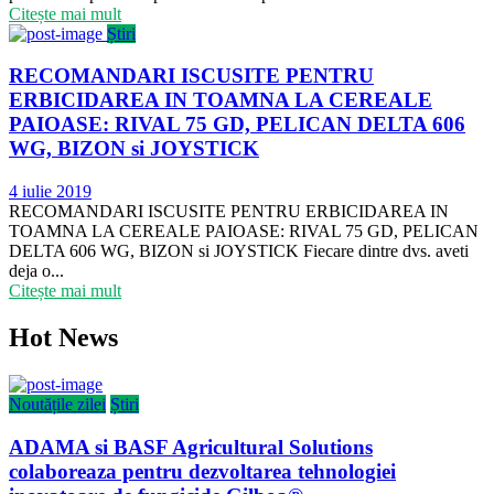
Citește mai mult
Știri
RECOMANDARI ISCUSITE PENTRU
ERBICIDAREA IN TOAMNA LA CEREALE
PAIOASE: RIVAL 75 GD, PELICAN DELTA 606
WG, BIZON si JOYSTICK
Publicat
4 iulie 2019
pe
RECOMANDARI ISCUSITE PENTRU ERBICIDAREA IN
TOAMNA LA CEREALE PAIOASE: RIVAL 75 GD, PELICAN
DELTA 606 WG, BIZON si JOYSTICK Fiecare dintre dvs. aveti
deja o...
Citește mai mult
Hot News
Noutățile zilei
Știri
ADAMA si BASF Agricultural Solutions
colaboreaza pentru dezvoltarea tehnologiei