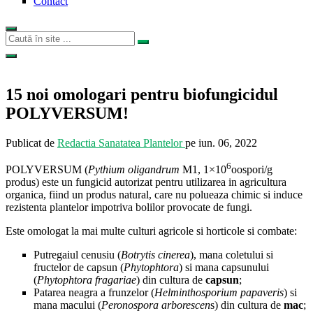
Contact
15 noi omologari pentru biofungicidul
POLYVERSUM!
Publicat de
Redactia Sanatatea Plantelor
pe
iun. 06, 2022
6
POLYVERSUM (
Pythium oligandrum
M1, 1×10
oospori/g
produs) este un fungicid autorizat pentru utilizarea in agricultura
organica, fiind un produs natural, care nu polueaza chimic si induce
rezistenta plantelor impotriva bolilor provocate de fungi.
Este omologat la mai multe culturi agricole si horticole si combate:
Putregaiul cenusiu (
Botrytis cinerea
), mana coletului si
fructelor de capsun (
Phytophtora
) si mana capsunului
(
Phytophtora fragariae
) din cultura de
capsun
;
Patarea neagra a frunzelor (
Helminthosporium papaveris
) si
mana macului (
Peronospora arborescen
s) din cultura de
mac
;