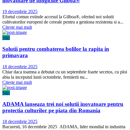
inovatoare de fungicide Gilboa®
Publicat
19 decembrie 2025
pe
Efortul comun extinde accesul la Gilboa®, oferind noi solutii
cultivatorilor europeni de cereale pentru a gestiona rezistenta si a...
Citește mai mult
Știri
Solutii pentru combaterea bolilor la rapita in
primavara
Publicat
18 decembrie 2025
pe
Chiar daca toamna a debutat cu un septembrie foarte secetos, cu ploi
abia la inceputul lunii octombrie, fermierii nu...
Citește mai mult
Știri
ADAMA lanseaza trei noi solutii inovatoare pentru
protectia culturilor pe piata din Romania
Publicat
18 decembrie 2025
pe
Bucuresti, 16 decembrie 2025 ADAMA, lider mondial in industria