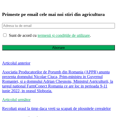
Primeste pe email cele mai noi stiri din agricultura
Sunt de acord cu
termenii și condițiile de utilizare
.
Abonare
Articolul anterior
Asociatia Producatorilor de Porumb din Romania (APPR) anunta
prezenta domnului Nicolae Ciuca, Prim-ministru in Guvernul
Romaniei, si a domnului Adrian Chesnoiu, Ministrul Agriculturii, la
targul national FarmConect Romania ce are loc in perioada 9-11
iunie 2022, in orasul Slobozia.
Articolul următor
Recoltati graul la timp daca vreti sa scapati de plosnitele cerealelor