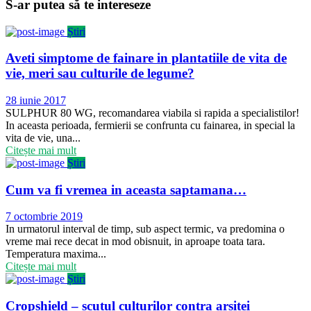
S-ar putea să te intereseze
Știri
Aveti simptome de fainare in plantatiile de vita de
vie, meri sau culturile de legume?
Publicat
28 iunie 2017
pe
SULPHUR 80 WG, recomandarea viabila si rapida a specialistilor!
In aceasta perioada, fermierii se confrunta cu fainarea, in special la
vita de vie, una...
Citește mai mult
Știri
Cum va fi vremea in aceasta saptamana…
Publicat
7 octombrie 2019
pe
In urmatorul interval de timp, sub aspect termic, va predomina o
vreme mai rece decat in mod obisnuit, in aproape toata tara.
Temperatura maxima...
Citește mai mult
Știri
Cropshield – scutul culturilor contra arsitei