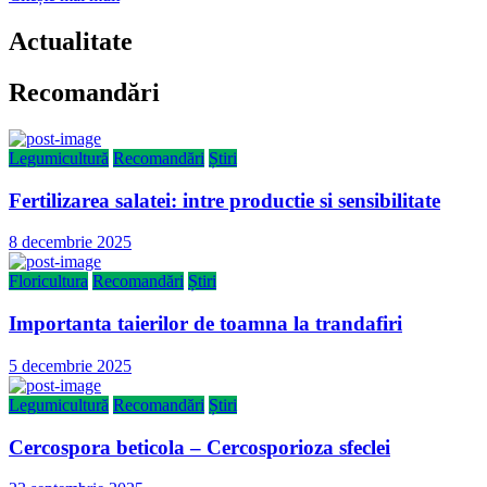
Actualitate
Recomandări
Legumicultură
Recomandări
Știri
Fertilizarea salatei: intre productie si sensibilitate
Publicat
8 decembrie 2025
pe
Floricultura
Recomandări
Știri
Importanta taierilor de toamna la trandafiri
Publicat
5 decembrie 2025
pe
Legumicultură
Recomandări
Știri
Cercospora beticola – Cercosporioza sfeclei