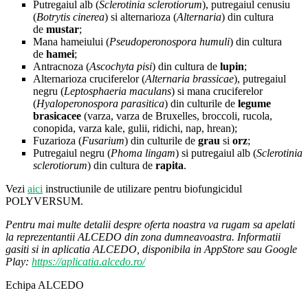
Putregaiul alb (
Sclerotinia sclerotiorum
), putregaiul cenusiu
(
Botrytis cinerea
) si alternarioza (
Alternaria
) din cultura
de
mustar
;
Mana hameiului (
Pseudoperonospora humuli
) din cultura
de
hamei
;
Antracnoza (
Ascochyta pisi
) din cultura de
lupin
;
Alternarioza cruciferelor (
Alternaria brassicae
), putregaiul
negru (
Leptosphaeria maculans
) si mana cruciferelor
(
Hyaloperonospora parasitica
) din culturile de
legume
brasicacee
(varza, varza de Bruxelles, broccoli, rucola,
conopida, varza kale, gulii, ridichi, nap, hrean);
Fuzarioza (
Fusarium
) din culturile de
grau
si
orz
;
Putregaiul negru (
Phoma lingam
) si putregaiul alb (
Sclerotinia
sclerotiorum
) din cultura de
rapita
.
Vezi
aici
instructiunile de utilizare pentru biofungicidul
POLYVERSUM.
Pentru mai multe detalii despre oferta noastra va rugam sa apelati
la reprezentantii ALCEDO din zona dumneavoastra. Informatii
gasiti si in aplicatia ALCEDO, disponibila in AppStore sau Google
Play:
https://aplicatia.alcedo.ro/
Echipa ALCEDO