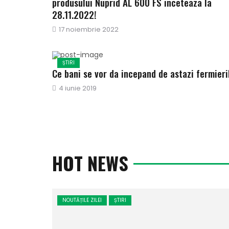
produsului Nuprid AL 600 FS inceteaza la
28.11.2022!
Publicat
17 noiembrie 2022
pe
ȘTIRI
Ce bani se vor da incepand de astazi fermieri
Publicat
4 iunie 2019
pe
HOT NEWS
NOUTĂȚILE ZILEI
ȘTIRI