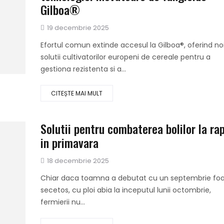
Gilboa®
Publicat
19 decembrie 2025
pe
Efortul comun extinde accesul la Gilboa®, oferind no
solutii cultivatorilor europeni de cereale pentru a
gestiona rezistenta si a...
CITEȘTE MAI MULT
Solutii pentru combaterea bolilor la ra
in primavara
Publicat
18 decembrie 2025
pe
Chiar daca toamna a debutat cu un septembrie foa
secetos, cu ploi abia la inceputul lunii octombrie,
fermierii nu...