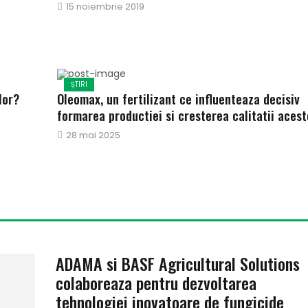
Publicat
15 noiembrie 2019
pe
ȘTIRI
lor?
Oleomax, un fertilizant ce influenteaza decisiv
formarea productiei si cresterea calitatii acest
Publicat
28 mai 2025
pe
ADAMA si BASF Agricultural Solutions
colaboreaza pentru dezvoltarea
tehnologiei inovatoare de fungicide