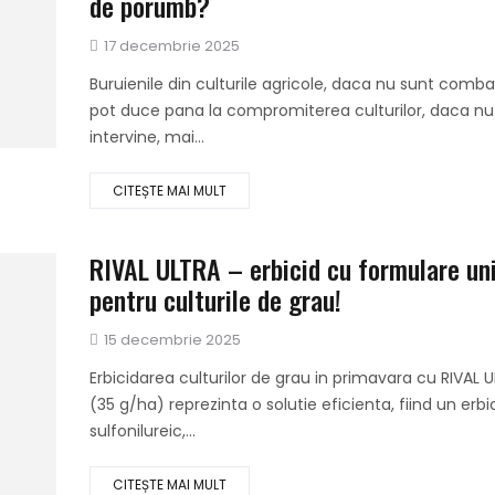
de porumb?
Publicat
17 decembrie 2025
pe
Buruienile din culturile agricole, daca nu sunt comb
pot duce pana la compromiterea culturilor, daca nu
intervine, mai...
CITEȘTE MAI MULT
RIVAL ULTRA – erbicid cu formulare un
pentru culturile de grau!
Publicat
15 decembrie 2025
pe
Erbicidarea culturilor de grau in primavara cu RIVAL 
(35 g/ha) reprezinta o solutie eficienta, fiind un erbi
sulfonilureic,...
CITEȘTE MAI MULT