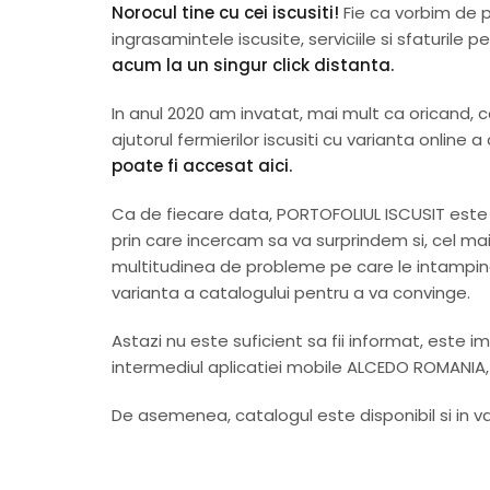
Norocul tine cu cei iscusiti!
Fie ca vorbim de p
ingrasamintele iscusite, serviciile si sfaturil
acum la
un singur click distanta
.
In anul 2020 am invatat, mai mult ca oricand,
ajutorul fermierilor iscusiti cu varianta onli
poate fi accesat
aici
.
Ca de fiecare data, PORTOFOLIUL ISCUSIT este 
prin care incercam sa va surprindem si, cel mai
multitudinea de probleme pe care le intampina
varianta a catalogului pentru a va convinge.
Astazi nu este suficient sa fii informat, este imp
intermediul aplicatiei mobile ALCEDO ROMANIA, 
De asemenea, catalogul este disponibil si in v