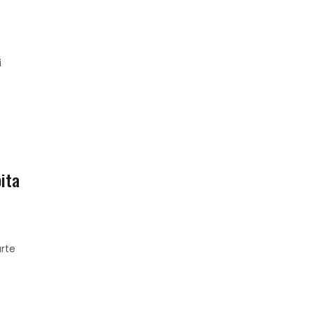
i
pita
rte