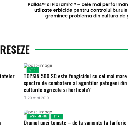
Pallas™ si Floramix™ – cele mai performan
utlizate erbicide pentru controlul buruie
graminee problema din cultura de 
ERESEZE
ȘTIRI
intelor
TOPSIN 500 SC este fungicidul cu cel mai mare
spectru de combatere al agentilor patogeni din
culturile agricole si horticole?
Publicat
29 mai 2019
pe
EVENIMENTE
ȘTIRI
a
Drumul unei tomate – de la samanta la farfurie