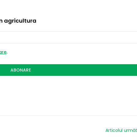
in agricultura
zare
.
ABONARE
Articolul urmă