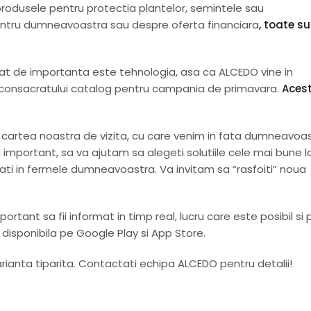
rodusele pentru protectia plantelor, semintele sau
e pentru dumneavoastra sau despre oferta financiara
, toate s
 cat de importanta este tehnologia, asa ca ALCEDO vine in
ne a consacratului catalog pentru campania de primavara.
Aces
cartea noastra de vizita, cu care venim in fata dumneavoas
 important, sa va ajutam sa alegeti solutiile cele mai bune l
ti in fermele dumneavoastra. Va invitam sa “rasfoiti” noua
ortant sa fii informat in timp real, lucru care este posibil si p
disponibila pe Google Play si App Store.
arianta tiparita. Contactati echipa ALCEDO pentru detalii!