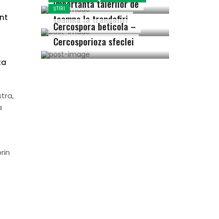
Importanta taierilor de
ȘTIRI
toamna la trandafiri
unt
Cercospora beticola –
Cercosporioza sfeclei
ta
tra,
a
rin