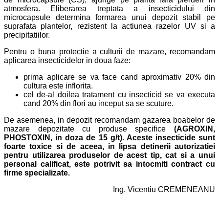
atmosfera. Eliberarea treptata a insecticidului din
microcapsule determina formarea unui depozit stabil pe
suprafata plantelor, rezistent la actiunea razelor UV si a
precipitatiilor.
Pentru o buna protectie a culturii de mazare, recomandam
aplicarea insecticidelor in doua faze:
prima aplicare se va face cand aproximativ 20% din
cultura este inflorita.
cel de-al doilea tratament cu insecticid se va executa
cand 20% din flori au inceput sa se scuture.
De asemenea, in depozit recomandam gazarea boabelor de
mazare depozitate cu produse specifice
(AGROXIN,
PHOSTOXIN, in doza de 15 g/t).
Aceste insecticide sunt
foarte toxice si de aceea, in lipsa detinerii autorizatiei
pentru utilizarea produselor de acest tip, c
at si a unui
personal calificat, este potrivit sa intocmiti contract cu
firme specializate.
Ing. Vicentiu CREMENEANU