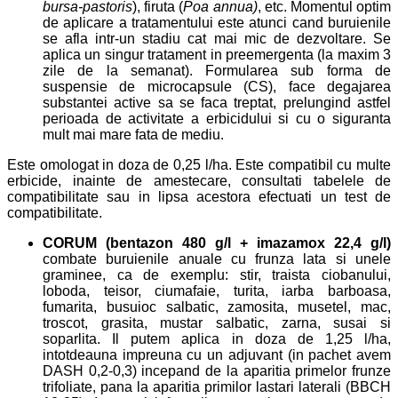
bursa-pastoris
), firuta (
Poa annua)
, etc. Momentul optim
de aplicare a tratamentului este atunci cand buruienile
se afla intr-un stadiu cat mai mic de dezvoltare. Se
aplica un singur tratament in preemergenta (la maxim 3
zile de la semanat). Formularea sub forma de
suspensie de microcapsule (CS), face degajarea
substantei active sa se faca treptat, prelungind astfel
perioada de activitate a erbicidului si cu o siguranta
mult mai mare fata de mediu.
Este omologat in doza de 0,25 l/ha. Este compatibil cu multe
erbicide, inainte de amestecare, consultati tabelele de
compatibilitate sau in lipsa acestora efectuati un test de
compatibilitate.
CORUM (bentazon 480 g/l + imazamox 22,4 g/l)
combate buruienile anuale cu frunza lata si unele
graminee, ca de exemplu: stir, traista ciobanului,
loboda, teisor, ciumafaie, turita, iarba barboasa,
fumarita, busuioc salbatic, zamosita, musetel, mac,
troscot, grasita, mustar salbatic, zarna, susai si
soparlita. Il putem aplica in doza de 1,25 l/ha,
intotdeauna impreuna cu un adjuvant (in pachet avem
DASH 0,2-0,3) incepand de la aparitia primelor frunze
trifoliate, pana la aparitia primilor lastari laterali (BBCH