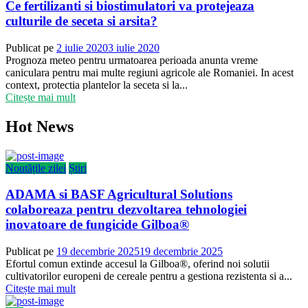
Ce fertilizanti si biostimulatori va protejeaza
culturile de seceta si arsita?
Publicat pe
2 iulie 2020
3 iulie 2020
Prognoza meteo pentru urmatoarea perioada anunta vreme
caniculara pentru mai multe regiuni agricole ale Romaniei. In acest
context, protectia plantelor la seceta si la...
Citește mai mult
Hot News
Noutățile zilei
Știri
ADAMA si BASF Agricultural Solutions
colaboreaza pentru dezvoltarea tehnologiei
inovatoare de fungicide Gilboa®
Publicat pe
19 decembrie 2025
19 decembrie 2025
Efortul comun extinde accesul la Gilboa®, oferind noi solutii
cultivatorilor europeni de cereale pentru a gestiona rezistenta si a...
Citește mai mult