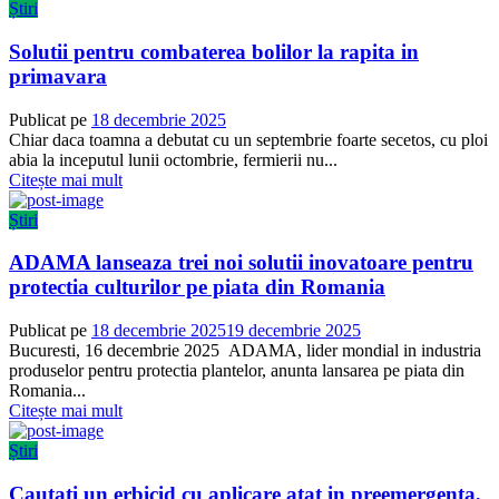
Știri
Solutii pentru combaterea bolilor la rapita in
primavara
Publicat pe
18 decembrie 2025
Chiar daca toamna a debutat cu un septembrie foarte secetos, cu ploi
abia la inceputul lunii octombrie, fermierii nu...
Citește mai mult
Știri
ADAMA lanseaza trei noi solutii inovatoare pentru
protectia culturilor pe piata din Romania
Publicat pe
18 decembrie 2025
19 decembrie 2025
Bucuresti, 16 decembrie 2025 ADAMA, lider mondial in industria
produselor pentru protectia plantelor, anunta lansarea pe piata din
Romania...
Citește mai mult
Știri
Cautati un erbicid cu aplicare atat in preemergenta,