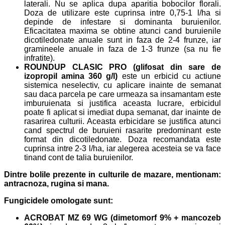
laterali. Nu se aplica dupa aparitia bobocilor florali.
Doza de utilizare este cuprinsa intre 0,75-1 l/ha si
depinde de infestare si dominanta buruienilor.
Eficacitatea maxima se obtine atunci cand buruienile
dicotiledonate anuale sunt in faza de 2-4 frunze, iar
gramineele anuale in faza de 1-3 frunze (sa nu fie
infratite).
ROUNDUP CLASIC PRO (glifosat din sare de
izopropil amina 360 g/l)
este un erbicid cu actiune
sistemica neselectiv, cu aplicare inainte de semanat
sau daca parcela pe care urmeaza sa insamantam este
imburuienata si justifica aceasta lucrare, erbicidul
poate fi aplicat si imediat dupa semanat, dar inainte de
rasarirea culturii. Aceasta erbicidare se justifica atunci
cand spectrul de buruieni rasarite predominant este
format din dicotiledonate. Doza recomandata este
cuprinsa intre 2-3 l/ha, iar alegerea acesteia se va face
tinand cont de talia buruienilor.
Dintre bolile prezente in culturile de mazare, mentionam:
antracnoza, rugina si mana.
Fungicidele omologate sunt:
ACROBAT MZ 69 WG (dimetomorf 9% + mancozeb