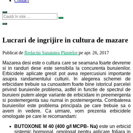
Contact
Lucrari de ingrijire in cultura de mazare
Publicat de
Redactia Sanatatea Plantelor
pe
apr. 26, 2017
Mazarea desi este o cultura care se seamana foarte devreme
si in randuri dese este sensibila la concurenta buruienilor.
Erbicidele aplicate gresit pot avea repercusiuni importante
asupra randamentului culturii. In alegerea schemei de
erbicidare trebuie sa cunoastem foarte bine istoricul parcelei
privind buruienile problema, astfel in functie de spectrul de
buruieni putem alege variante de erbicidare in preemergenta
si postemergenta sau numai in postemergenta. Combaterea
buruienilor este problema principala pe care trebuie sa o
avem in vedere. Ca urmare, vom prezenta erbicidele
omologate pe care le recomandam:
BUTOXONE M 40 (400 g/l MCPB- Na)
este un erbicid
sistemic hormonal, omologat pentru aplicare foliara in