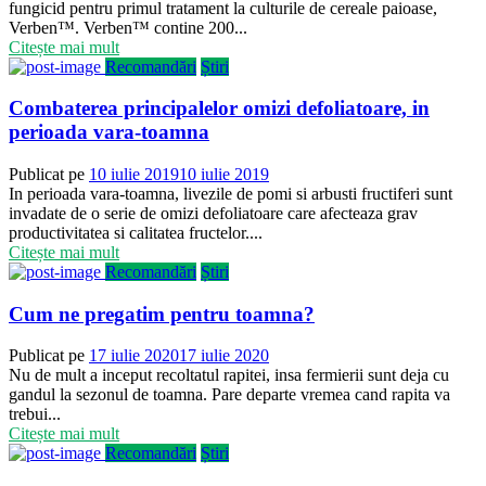
fungicid pentru primul tratament la culturile de cereale paioase,
Verben™. Verben™ contine 200...
Citește mai mult
Recomandări
Știri
Combaterea principalelor omizi defoliatoare, in
perioada vara-toamna
Publicat pe
10 iulie 2019
10 iulie 2019
In perioada vara-toamna, livezile de pomi si arbusti fructiferi sunt
invadate de o serie de omizi defoliatoare care afecteaza grav
productivitatea si calitatea fructelor....
Citește mai mult
Recomandări
Știri
Cum ne pregatim pentru toamna?
Publicat pe
17 iulie 2020
17 iulie 2020
Nu de mult a inceput recoltatul rapitei, insa fermierii sunt deja cu
gandul la sezonul de toamna. Pare departe vremea cand rapita va
trebui...
Citește mai mult
Recomandări
Știri