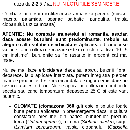
doza de 2-2,5 l/ha.
NU IN LOTURILE SEMINCERE!
Combate buruieni dicotiledonate anuale si perene (mustar,
macris, palamida, spanac salbatic, pungulita, traista
ciobanului, urzica moarta).
ATENTIE: Nu combate musetelul si romanita, asadar,
daca aceste buruieni sunt predominante, trebuie sa
alegeti o alta solutie de e
rbicidare.
Aplicarea erbicidului se
va face cand cultura de mazare este in crestere activa (10-15
cm inaltime), buruienile sa fie rasarite in procent cat mai
mare.
Nu se mai face erbicidarea daca au aparut butonii florali
deoarece, la o aplicare intarziata, putem inregistra pierderi
mari de productie. Este recomandata o singura erbicidare pe
sezon cu acest erbicid. Nu se aplica pe cultura in conditii de
seceta sau cand temperatura depaseste 25°C si este vant
puternic.
CLOMATE (clomazona 360 g/l)
este o solutie foarte
buna pentru aplicarea in preemergenta daca in cultura
constatam presiune din partea buruienilor precum:
turita (
Galium aparine
), rocoina (
Stelaria media
), sugel
(
Lamium purpureum
), traista ciobanului (
Capsella