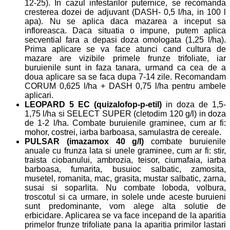
12-25). In cazul infestarilor puternice, se recomanda
cresterea dozei de adjuvant (DASH- 0,5 l/ha, in 100 l
apa). Nu se aplica daca mazarea a inceput sa
infloreasca. Daca situatia o impune, putem aplica
secvential fara a depasi doza omologata (1,25 l/ha).
Prima aplicare se va face atunci cand cultura de
mazare are vizibile primele frunze trifoliate, iar
buruienile sunt in faza tanara, urmand ca cea de a
doua aplicare sa se faca dupa 7-14 zile. Recomandam
CORUM 0,625 l/ha + DASH 0,75 l/ha pentru ambele
aplicari.
LEOPARD 5 EC (quizalofop-p-etil)
in doza de 1,5-
1,75 l/ha si SELECT SUPER (cletodim 120 g/l) in doza
de 1-2 l/ha. Combate buruienile graminee, cum ar fi:
mohor, costrei, iarba barboasa, samulastra de cereale.
PULSAR (imazamox 40 g/l)
combate buruienile
anuale cu frunza lata si unele graminee, cum ar fi: stir,
traista ciobanului, ambrozia, teisor, ciumafaia, iarba
barboasa, fumarita, busuioc salbatic, zamosita,
musetel, romanita, mac, grasita, mustar salbatic, zarna,
susai si soparlita. Nu combate loboda, volbura,
troscotul si ca urmare, in solele unde aceste buruieni
sunt predominante, vom alege alta solutie de
erbicidare. Aplicarea se va face incepand de la aparitia
primelor frunze trifoliate pana la aparitia primilor lastari