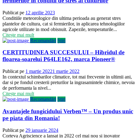
fermierilor in conditii de stres al culturilor
Publicat pe
12 aprilie 2023
Conditiile meteorologice din ultima perioada au generat stres
plantelor de cultura, cat si fermierilor, in aplicarea tehnologiilor
agricole utilizate in mod obisnuit. Zapezile, temperaturile...
Citește mai mult
Recomandări
Știri
CERTITUDINEA SUCCESULUI – Hibridul de
floarea-soarelui P64LE162, marca Pioneer®
Publicat pe
1 martie 2022
1 martie 2022
In contextul schimbarilor climatice, tot mai frecvente in ultimii ani,
dar si pe fondul cresterii preturilor la ingrasamintele chimice, nevoia
de performanta la nivel...
Citește mai mult
Recomandări
Știri
Avantajele fungicidului Verben™ – Un produs unic
pe piata din Romania!
Publicat pe
29 ianuarie 2024
Corteva Agriscience a lansat in 2022 cel mai nou si inovator