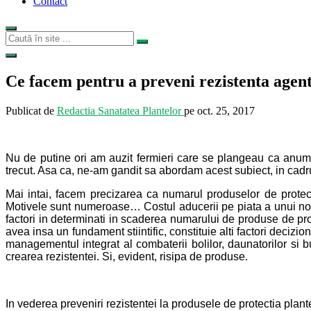
Contact
Ce facem pentru a preveni rezistenta agent
Publicat de
Redactia Sanatatea Plantelor
pe
oct. 25, 2017
Nu de putine ori am auzit fermieri care se plangeau ca anumit
trecut. Asa ca, ne-am gandit sa abordam acest subiect, in cadrul
Mai intai, facem precizarea ca
numarul produselor de protecti
Motivele sunt numeroase…
Costul aducerii pe piata a unui n
factori in determinati in scaderea numarului de produse de prot
avea insa un fundament stiintific, constituie alti factori deciz
managementul integrat al combaterii bolilor, daunatorilor si 
crearea rezistentei. Si, evident, risipa de produse.
In vederea preveniri rezistentei la produsele de protectia pla