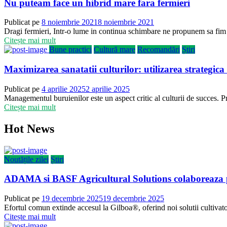
Nu puteam face un hibrid mare fara fermieri
Publicat pe
8 noiembrie 2021
8 noiembrie 2021
Dragi fermieri, Intr-o lume in continua schimbare ne propunem sa fim ad
Citește mai mult
Bune practici
Cultură mare
Recomandări
Știri
Maximizarea sanatatii culturilor: utilizarea strategica
Publicat pe
4 aprilie 2025
2 aprilie 2025
Managementul buruienilor este un aspect critic al culturii de succes. Pr
Citește mai mult
Hot News
Noutățile zilei
Știri
ADAMA si BASF Agricultural Solutions colaboreaza p
Publicat pe
19 decembrie 2025
19 decembrie 2025
Efortul comun extinde accesul la Gilboa®, oferind noi solutii cultivator
Citește mai mult