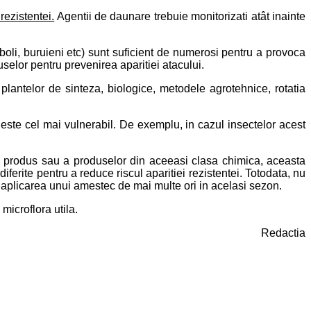
rezistentei.
Agentii de daunare trebuie monitorizati atât inainte
boli, buruieni etc) sunt suficient de numerosi pentru a provoca
selor pentru prevenirea aparitiei atacului.
plantelor de sinteza, biologice, metodele agrotehnice, rotatia
este cel mai vulnerabil.
De exemplu, in cazul insectelor acest
i produs sau a produselor din aceeasi clasa chimica, aceasta
iferite pentru a reduce riscul aparitiei rezistentei. Totodata,
nu
plicarea unui amestec de mai multe ori in acelasi sezon.
microflora utila.
Redactia