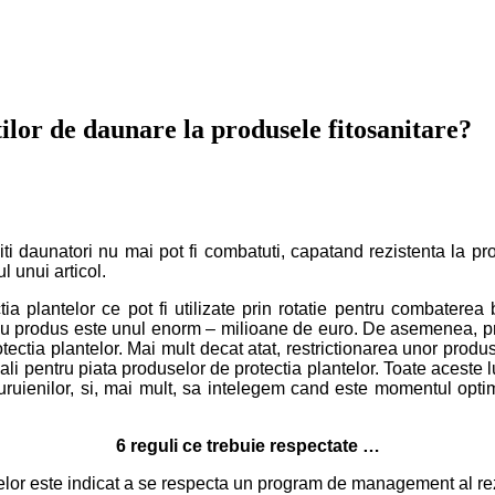
ilor de daunare la produsele fitosanitare?
i daunatori nu mai pot fi combatuti, capatand rezistenta la pro
 unui articol.
a plantelor ce pot fi utilizate prin rotatie pentru combaterea b
ou produs este unul enorm – milioane de euro. De asemenea, proc
ectia plantelor. Mai mult decat atat, restrictionarea unor produ
ionali pentru piata produselor de protectia plantelor. Toate acest
buruienilor, si, mai mult, sa intelegem cand este momentul opti
6 reguli ce trebuie respectate …
ntelor este indicat a se respecta un program de management al rez