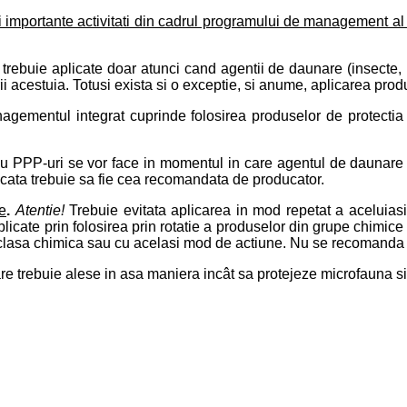
 importante activitati din cadrul programului de management al 
 trebuie aplicate doar atunci cand agentii de daunare (insecte, 
acestuia. Totusi exista si o exceptie, si anume, aplicarea produ
agementul integrat cuprinde folosirea produselor de protectia 
 PPP-uri se vor face in momentul in care agentul de daunare 
cata trebuie sa fie cea recomandata de producator.
ce
.
Atentie!
Trebuie evitata aplicarea in mod repetat a aceluias
icate prin folosirea prin rotatie a produselor din grupe chimice d
 clasa chimica sau cu acelasi mod de actiune.
Nu se recomanda a
re trebuie alese in asa maniera incât sa protejeze microfauna si 