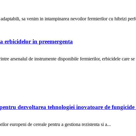
aptabili, sa venim in intampinarea nevoilor fermierilor cu hibrizi perform
 a erbicidelor in preemergenta
intre arsenalul de instrumente disponibile fermierilor, erbicidele care se
entru dezvoltarea tehnologiei inovatoare de fungicid
ilor europeni de cereale pentru a gestiona rezistenta si a...