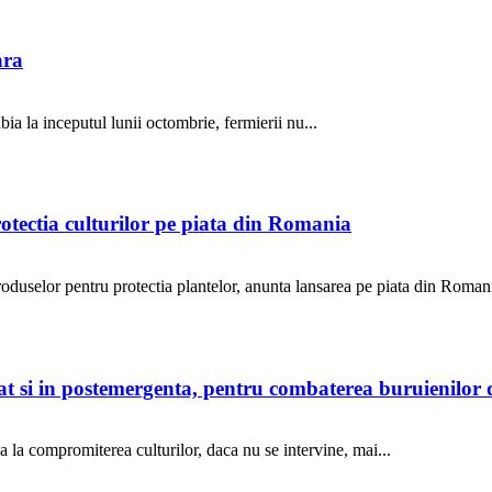
ara
ia la inceputul lunii octombrie, fermierii nu...
otectia culturilor pe piata din Romania
selor pentru protectia plantelor, anunta lansarea pe piata din Romani
 cat si in postemergenta, pentru combaterea buruienilo
 la compromiterea culturilor, daca nu se intervine, mai...