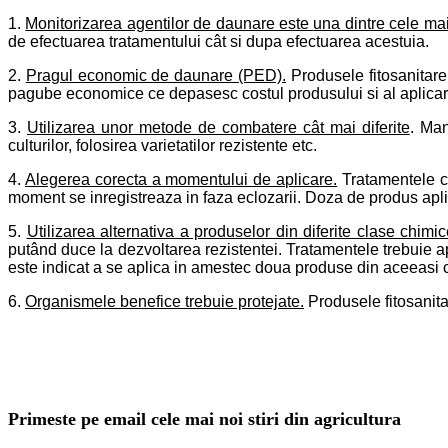
1.
Monitorizarea agentilor de daunare este
una dintre cele mai
de efectuarea tratamentului cât si dupa efectuarea acestuia.
2.
Pragul economic de daunare (PED).
Produsele fitosanitare
pagube economice ce depasesc costul produsului si al aplicarii 
3.
Utilizarea unor metode de combatere cât mai diferite
. Man
culturilor, folosirea varietatilor rezistente etc.
4.
Alegerea corecta a momentului de aplicare.
Tratamentele cu
moment se inregistreaza in faza eclozarii.
Doza de produs apli
5.
Utilizarea alternativa a produselor din diferite clase chimi
putând duce la dezvoltarea rezistentei.
Tratamentele trebuie apl
este indicat a se aplica in amestec doua produse din aceeasi
6.
Organismele benefice trebuie protejate.
Produsele fitosanita
Primeste pe email cele mai noi stiri din agricultura