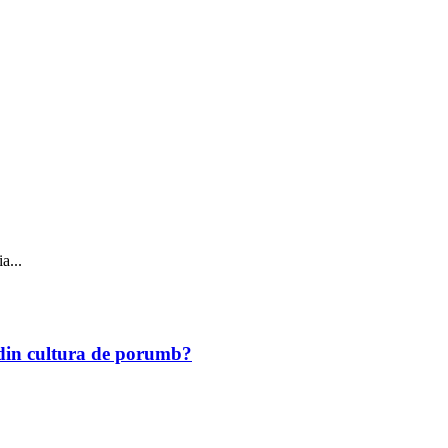
a...
r din cultura de porumb?