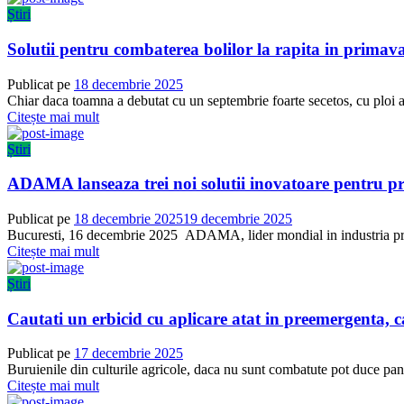
Știri
Solutii pentru combaterea bolilor la rapita in primav
Publicat pe
18 decembrie 2025
Chiar daca toamna a debutat cu un septembrie foarte secetos, cu ploi ab
Citește mai mult
Știri
ADAMA lanseaza trei noi solutii inovatoare pentru pr
Publicat pe
18 decembrie 2025
19 decembrie 2025
Bucuresti, 16 decembrie 2025 ADAMA, lider mondial in industria produ
Citește mai mult
Știri
Cautati un erbicid cu aplicare atat in preemergenta,
Publicat pe
17 decembrie 2025
Buruienile din culturile agricole, daca nu sunt combatute pot duce pana
Citește mai mult