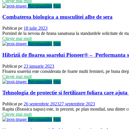
Citește mai mult
Recomandări
Știri
Combaterea biologica a musculitei albe de sera
Publicat pe
18 iulie 2023
Pornind de la nevoia de hrana sanatoasa la standardele solicitate de mar
Citește mai mult
Recomandări
Știri
Hibrizii de floarea soarelui Pioneer® – Performanta s
Publicat pe
23 ianuarie 2023
Floarea soarelui este considerata de foarte multi fermieri, pe buna drepta
Citește mai mult
Recomandări
Știri
Tehnologia de protectie si fertilizare foliara care ajut
Publicat pe
26 septembrie 2023
27 septembrie 2023
Rapita (Brassica napus) este, in prezent, pe plan mondial, una dintre c
Citește mai mult
Recomandări
Știri