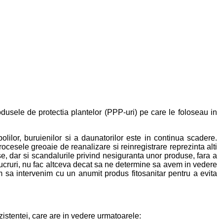
dusele de protectia plantelor (PPP-uri) pe care le foloseau in
olilor, buruienilor si a daunatorilor este in continua scadere.
esele greoaie de reanalizare si reinregistrare reprezinta alti
se, dar si scandalurile privind nesiguranta unor produse, fara a
e lucruri, nu fac altceva decat sa ne determine sa avem in vedere
m sa intervenim cu un anumit produs fitosanitar pentru a evita
istentei, care are in vedere urmatoarele: