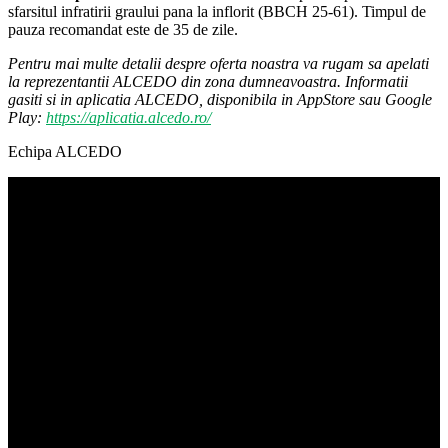
sfarsitul infratirii graului pana la inflorit (BBCH 25-61). Timpul de
pauza recomandat este de 35 de zile.
Pentru mai multe detalii despre oferta noastra va rugam sa apelati
la reprezentantii ALCEDO din zona dumneavoastra. Informatii
gasiti si in aplicatia ALCEDO, disponibila in AppStore sau Google
Play:
https://aplicatia.alcedo.ro/
Echipa ALCEDO