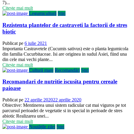
7)...
Citește mai mult
Legumicultură
Știri
Rezistenta plantelor de castraveti la factorii de stres
biotic
Publicat pe
6 iulie 2021
Importanta Castravetele (Cucumis sativus) este o planta legumicola
din familia Cucurbitaceae. Isi are originea in sudul Asiei, fiind una
din cele mai vechi plante...
Citește mai mult
Cultură mare
Recomandări
Știri
Recomandari de nutritie iscusita pentru cereale
paioase
Publicat pe
22 aprilie 2020
22 aprilie 2020
Obiective: Mentinerea unui sistem radicular cat mai viguros pe tot
parcursul perioadei de vegetatie si in special in perioade de stres
abiotic Realizarea unei...
Citește mai mult
Noutățile zilei
Știri