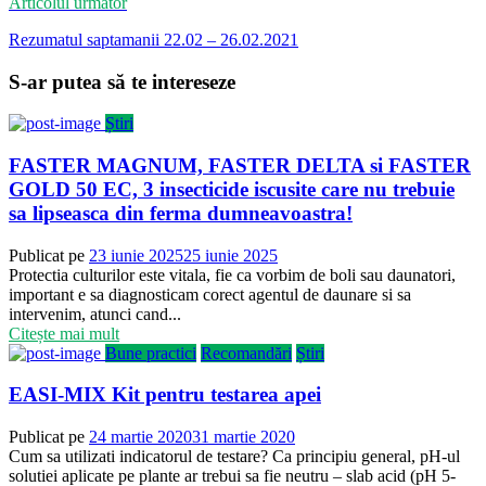
Articolul următor
Rezumatul saptamanii 22.02 – 26.02.2021
S-ar putea să te intereseze
Știri
FASTER MAGNUM, FASTER DELTA si FASTER
GOLD 50 EC, 3 insecticide iscusite care nu trebuie
sa lipseasca din ferma dumneavoastra!
Publicat pe
23 iunie 2025
25 iunie 2025
Protectia culturilor este vitala, fie ca vorbim de boli sau daunatori,
important e sa diagnosticam corect agentul de daunare si sa
intervenim, atunci cand...
Citește mai mult
Bune practici
Recomandări
Știri
EASI-MIX Kit pentru testarea apei
Publicat pe
24 martie 2020
31 martie 2020
Cum sa utilizati indicatorul de testare? Ca principiu general, pH-ul
solutiei aplicate pe plante ar trebui sa fie neutru – slab acid (pH 5-