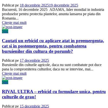
Publicat pe
18 decembrie 2025
19 decembrie 2025
Bucuresti, 16 decembrie 2025 ADAMA, lider mondial in industria
produselor pentru protectia plantelor, anunta lansarea pe piata din
Romania...
Citește mai mult
Știri
Cautati un erbicid cu aplicare atat in preemergenta,
cat si in postemergenta, pentru combaterea
buruienilor din cultura de porumb?
Publicat pe
17 decembrie 2025
Buruienile din culturile agricole, daca nu sunt combatute pot duce
pana la compromiterea culturilor, daca nu se intervine, mai...
Citește mai mult
Știri
RIVAL ULTRA – erbicid cu formulare unica, pentru
culturile de grau!
Publicat pe
15 decembrie 2025