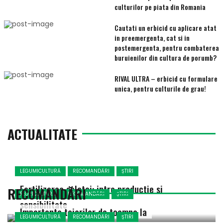
culturilor pe piata din Romania
Cautati un erbicid cu aplicare atat
in preemergenta, cat si in
postemergenta, pentru combaterea
buruienilor din cultura de porumb?
RIVAL ULTRA – erbicid cu formulare
unica, pentru culturile de grau!
ACTUALITATE
LEGUMICULTURĂ
RECOMANDĂRI
ȘTIRI
Fertilizarea salatei: intre productie si
RECOMANDĂRI
FLORICULTURA
RECOMANDĂRI
ȘTIRI
sensibilitate
Importanta taierilor de toamna la
LEGUMICULTURĂ
RECOMANDĂRI
ȘTIRI