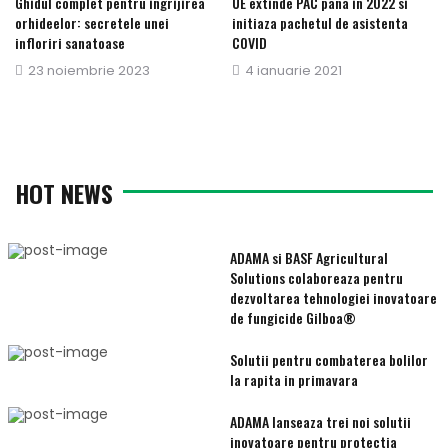
Ghidul complet pentru ingrijirea
UE extinde PAC pana in 2022 si
orhideelor: secretele unei
initiaza pachetul de asistenta
infloriri sanatoase
COVID
Publicat
23 noiembrie 2023
Publicat
4 ianuarie 2021
pe
pe
HOT NEWS
ADAMA si BASF Agricultural
Solutions colaboreaza pentru
dezvoltarea tehnologiei inovatoare
de fungicide Gilboa®
Solutii pentru combaterea bolilor
la rapita in primavara
ADAMA lanseaza trei noi solutii
inovatoare pentru protectia