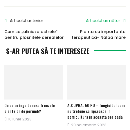
Articolul anterior
Articolul următor
Cum se „aliniaza astrele”
Planta cu importanta
pentru plosnitele cerealelor
terapeutica- Nalba mare
S-AR PUTEA SĂ TE INTERESEZE
De ce se ingalbenesc frunzele
ALCUPRAL 50 PU – fungicidul care
plantelor de porumb?
nu trebuie sa lipseasca in
pomicultura in aceasta perioada
Publicat
16 iunie 2023
Publicat
20 noiembrie 2023
pe