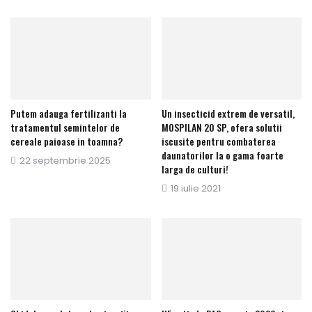
pe
Putem adauga fertilizanti la
Un insecticid extrem de versatil,
tratamentul semintelor de
MOSPILAN 20 SP, ofera solutii
cereale paioase in toamna?
iscusite pentru combaterea
daunatorilor la o gama foarte
Publicat
22 septembrie 2025
larga de culturi!
pe
Publicat
19 iulie 2021
pe