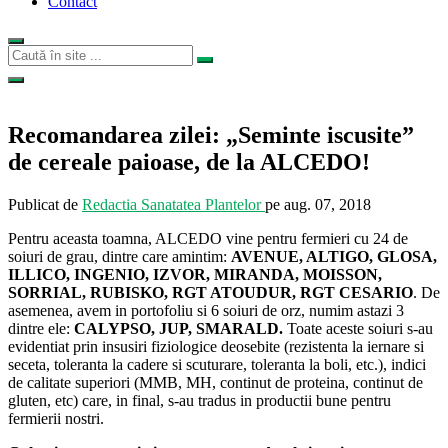
Contact
Recomandarea zilei: „Seminte iscusite”
de cereale paioase, de la ALCEDO!
Publicat de
Redactia Sanatatea Plantelor
pe
aug. 07, 2018
Pentru aceasta toamna, ALCEDO vine pentru fermieri cu 24 de
soiuri de grau, dintre care amintim:
AVENUE, ALTIGO, GLOSA,
ILLICO, INGENIO, IZVOR, MIRANDA, MOISSON,
SORRIAL, RUBISKO, RGT ATOUDUR, RGT CESARIO
. De
asemenea, avem in portofoliu si 6 soiuri de orz, numim astazi 3
dintre ele:
CALYPSO, JUP, SMARALD.
Toate aceste soiuri s-au
evidentiat prin insusiri fiziologice deosebite (rezistenta la iernare si
seceta, toleranta la cadere si scuturare, toleranta la boli, etc.), indici
de calitate superiori (MMB, MH, continut de proteina, continut de
gluten, etc) care, in final, s-au tradus in productii bune pentru
fermierii nostri.