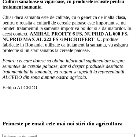
Culturi sanatoase si viguroase, cu produsele iscusite pentru
tratament samanta
Chiar daca samanta este de calitate, cu o genetica de inalta clasa,
pentru o reusita a culturii de cereale paioase este important sa nu
omiteti tratamentul la samanta impotriva bolilor si a daunatorilor. In
acest context,
AMIRAL PROFFY 6 FS, NUPRID AL 600 FS,
NUPRID MAX AL 222 FS si MICROFERT- U
, produse
fabricate in Romania, utilizate ca tratament la samanta, va asigura
protectie si un start sanatos la cereale paioase.
Pentru cei care
doresc sa obtina informatii suplimentare despre
semintele de cereale paioase, dar si despre produsele destinate
tratamentului la samanta, va rugam sa apelati la reprezentantii
ALCEDO din zona dumnevoastra agricola.
Echipa ALCEDO
Primeste pe email cele mai noi stiri din agricultura