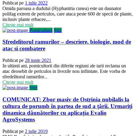
Publicat pe
1 iulie 2022
Omida paroasa a dudului (Hyphantria cunea) este un daunator
polifag extrem de periculos, care ataca peste 600 de specii de plante,
inclusiv plante erbacee,...
Citește mai mult
Pomicultură
Știri
Sfredelitorul ramurilor – descriere, biologie, mod de
atac si combatere
Publicat pe
28 iunie 2021
In ultimii ani, pomicultorii din diferite regiuni ale tarii reclama un
atac deosebit de periculos in livezile nou infiintate. Este vorba de
sfredelitorul ramurilor...
Citește mai mult
Știri
COMUNICAT: Zbor masiv de Ostrinia nubilalis la
cultura de porumb în partea de sud a țării. Urmariți
dinamica dăunătorilor cu aplicația Evalio
AgroSystems
Publicat pe
2 iulie 2019