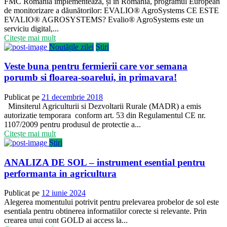
FMC România implementează, și în România, programul European
de monitorizare a dăunătorilor: EVALIO® AgroSystems CE ESTE
EVALIO® AGROSYSTEMS? Evalio® AgroSystems este un
serviciu digital,...
Citește mai mult
Noutățile zilei
Știri
Veste buna pentru fermierii care vor semana
porumb si floarea-soarelui, in primavara!
Publicat pe
21 decembrie 2018
Minsiterul Agriculturii si Dezvoltarii Rurale (MADR) a emis
autorizatie temporara conform art. 53 din Regulamentul CE nr.
1107/2009 pentru produsul de protectie a...
Citește mai mult
Știri
ANALIZA DE SOL – instrument esential pentru
performanta in agricultura
Publicat pe
12 iunie 2024
Alegerea momentului potrivit pentru prelevarea probelor de sol este
esentiala pentru obtinerea informatiilor corecte si relevante. Prin
crearea unui cont GOLD ai access la...