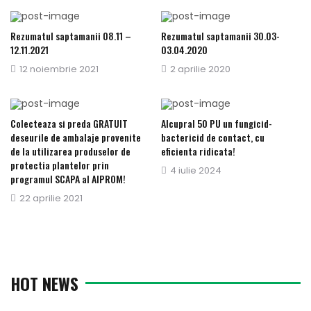
Rezumatul saptamanii 08.11 –
Rezumatul saptamanii 30.03-
12.11.2021
03.04.2020
Publicat
12 noiembrie 2021
Publicat
2 aprilie 2020
pe
pe
Colecteaza si preda GRATUIT
Alcupral 50 PU un fungicid-
deseurile de ambalaje provenite
bactericid de contact, cu
de la utilizarea produselor de
eficienta ridicata!
protectia plantelor prin
Publicat
4 iulie 2024
programul SCAPA al AIPROM!
pe
Publicat
22 aprilie 2021
pe
HOT NEWS