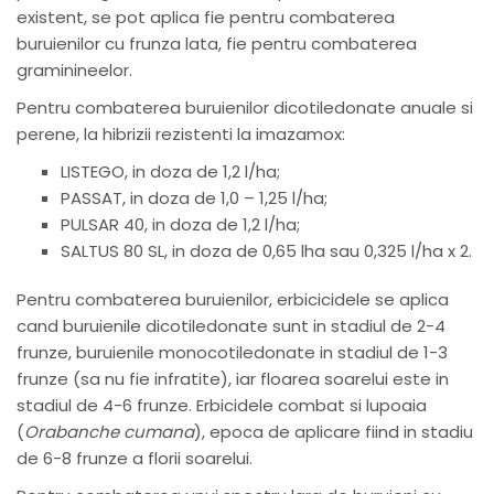
existent, se pot aplica fie pentru combaterea
buruienilor cu frunza lata, fie pentru combaterea
graminineelor.
Pentru combaterea buruienilor dicotiledonate anuale si
perene, la hibrizii rezistenti la imazamox:
LISTEGO, in doza de 1,2 l/ha;
PASSAT, in doza de 1,0 – 1,25 l/ha;
PULSAR 40, in doza de 1,2 l/ha;
SALTUS 80 SL, in doza de 0,65 lha sau 0,325 l/ha x 2.
Pentru combaterea buruienilor, erbicicidele se aplica
cand buruienile dicotiledonate sunt in stadiul de 2-4
frunze, buruienile monocotiledonate in stadiul de 1-3
frunze (sa nu fie infratite), iar floarea soarelui este in
stadiul de 4-6 frunze. Erbicidele combat si lupoaia
(
Orabanche cumana
), epoca de aplicare fiind in stadiu
de 6-8 frunze a florii soarelui.