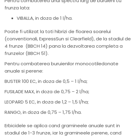
Pentru combaterea unui spectru larg de buruieni cu
frunza lata:
VIBALLA, in doza de 1 l/ha.
Poate fi utilizat la toti hibrizi de floarea soarelui
(conventionali, ExpressSun si Clearfield), de la stadiul de
4 frunze
(BBCH 14) pana la dezvoltarea completa a
frunzelor (BBCH 51).
Pentru combaterea buruienilor monocotiledonate
anuale si perene:
BUSTER 100 EC, in doza de 0,5 – 1 l/ha;
FUSILADE MAX, in doza de 0,75 – 2 l/ha;
LEOPARD 5 EC, in doza de 1,2 – 1,5 l/ha;
RANGO, in doza de 0,75 – 1,75 l/ha.
Erbicidele se aplica cand gramineele anuale sunt in
stadiul de 1-3 frunze, iar la gramineele perene, cand