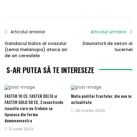
Articolul anterior
Articolul următor
Gandacul balos al ovazului
Daunatorii de sezon ai
(Lema melanopa) ataca an
lucernei
de an cerealele
S-AR PUTEA SĂ TE INTERESEZE
FASTER 10 CE, FASTER DELTA si
Molia pielitei fructelor, din nou in
FASTER GOLD 50 EC, 3 insecticide
actualitate
iscusite care nu trebuie sa
Publicat
28 martie 2024
lipseaca din ferma
pe
dumneavoastra
Publicat
21 iunie 2023
pe