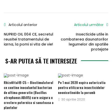
Articolul anterior
Articolul următor
NUPRID OIL 004 CE, secretul
Insecticide utile in
reusitei tratamentului de
combaterea daunatorilor
iarna, la pomi si vita de vie!
legumelor din spatiile
protejate
S-AR PUTEA SĂ TE INTERESEZE
RhizoVital® C5 – Biostimulatorul
Pe 1 mai 2020 expira autorizatia
ce contine inoculantul bacterian
pentru utilizarea insecticidelor
de ultima generatie (Bacillus
neonicotinoide la porumb
atrophaeus ABi05) care asigura o
Publicat
30 aprilie 2020
crestere puternica si sanatoasa a
pe
plantelor