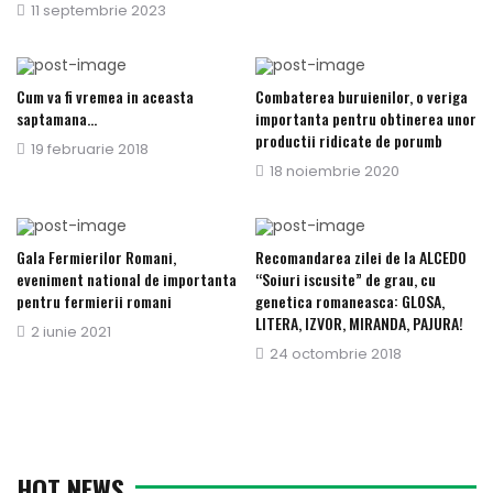
Publicat
11 septembrie 2023
pe
Cum va fi vremea in aceasta
Combaterea buruienilor, o veriga
saptamana…
importanta pentru obtinerea unor
productii ridicate de porumb
Publicat
19 februarie 2018
Publicat
18 noiembrie 2020
pe
pe
Gala Fermierilor Romani,
Recomandarea zilei de la ALCEDO
eveniment national de importanta
“Soiuri iscusite” de grau, cu
pentru fermierii romani
genetica romaneasca: GLOSA,
LITERA, IZVOR, MIRANDA, PAJURA!
Publicat
2 iunie 2021
Publicat
24 octombrie 2018
pe
pe
HOT NEWS