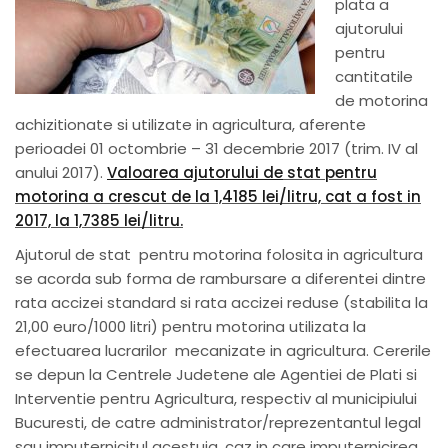
plata a
ajutorului
pentru
cantitatile
de motorina
achizitionate si utilizate in agricultura, aferente
perioadei 01 octombrie – 31 decembrie 2017 (trim. IV al
anului 2017).
Valoarea ajutorului de
stat pentru
motorina a crescut de la 1,4185 lei/litru, cat a fost in
2017, la 1,7385 lei/litru.
Ajutorul de stat pentru motorina folosita in agricultura
se acorda sub forma de rambursare a diferentei dintre
rata accizei standard si rata accizei reduse (stabilita la
21,00 euro/1000 litri) pentru motorina utilizata la
efectuarea lucrarilor mecanizate in agricultura. Cererile
se depun la Centrele Judetene ale Agentiei de Plati si
Interventie pentru Agricultura, respectiv al municipiului
Bucuresti, de catre administrator/reprezentantul legal
sau imputernicitul acestuia, caz in care imputernicirea