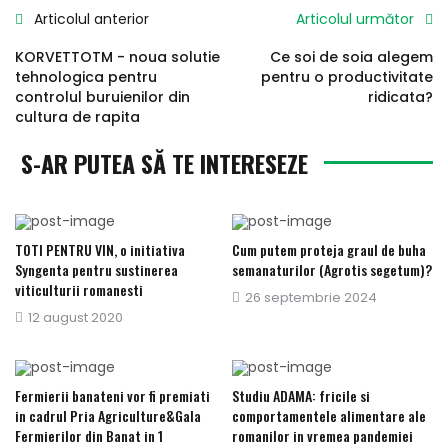
Articolul anterior
Articolul următor
KORVETTOTM - noua solutie
Ce soi de soia alegem
tehnologica pentru
pentru o productivitate
controlul buruienilor din
ridicata?
cultura de rapita
S-AR PUTEA SĂ TE INTERESEZE
TOTI PENTRU VIN, o initiativa
Cum putem proteja graul de buha
Syngenta pentru sustinerea
semanaturilor (Agrotis segetum)?
viticulturii romanesti
Publicat
26 septembrie 2024
Publicat
12 august 2020
pe
pe
Fermierii banateni vor fi premiati
Studiu ADAMA: fricile si
in cadrul Pria Agriculture&Gala
comportamentele alimentare ale
Fermierilor din Banat in 1
romanilor in vremea pandemiei