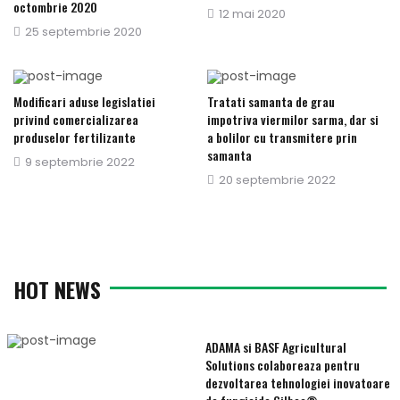
octombrie 2020
Publicat
12 mai 2020
Publicat
25 septembrie 2020
pe
pe
Modificari aduse legislatiei
Tratati samanta de grau
privind comercializarea
impotriva viermilor sarma, dar si
produselor fertilizante
a bolilor cu transmitere prin
samanta
Publicat
9 septembrie 2022
Publicat
20 septembrie 2022
pe
pe
HOT NEWS
ADAMA si BASF Agricultural
Solutions colaboreaza pentru
dezvoltarea tehnologiei inovatoare