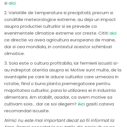
si
aici
.
2. Variatiile de temperatura si precipitatii, precum si
conditiile meteorologice extreme, au deja un impact
asupra productiei culturilor si se prevede ca
evenimentele climatice extreme vor creste. Cititi
aici
ce directie va avea agricultura europeana de maine,
dar si cea mondiala, in contextul acestor schimbari
climatice.
3. Soia este o cultura profitabila, iar fermierii iscusiti si-
au indreptat atentia asupra ei. Motive sunt multe, de la
avantajele pe care le aduce culturilor care urmeaza in
rotatie, fiind o buna planta premergatoare pentru
majoritatea culturilor, pana la utilizarea ei in industria
alimentara. Am stabilit, asadar, ca avem motive sa
cultivam soia… dar ce soi alegem?
Aici
gasiti cateva
recomandari iscusite.
Nimic nu este mai important decat sa fii informat la