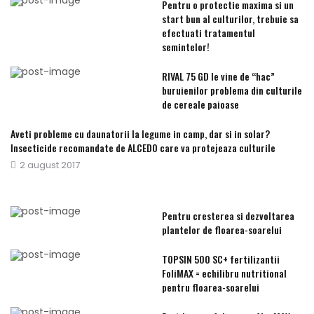
Pentru o protectie maxima si un
start bun al culturilor, trebuie sa
efectuati tratamentul
semintelor!
RIVAL 75 GD le vine de “hac”
buruienilor problema din culturile
de cereale paioase
Aveti probleme cu daunatorii la legume in camp, dar si in solar?
Insecticide recomandate de ALCEDO care va protejeaza culturile
Publicat
2 august 2017
pe
Pentru cresterea si dezvoltarea
plantelor de floarea-soarelui
TOPSIN 500 SC+ fertilizantii
FoliMAX = echilibru nutritional
pentru floarea-soarelui