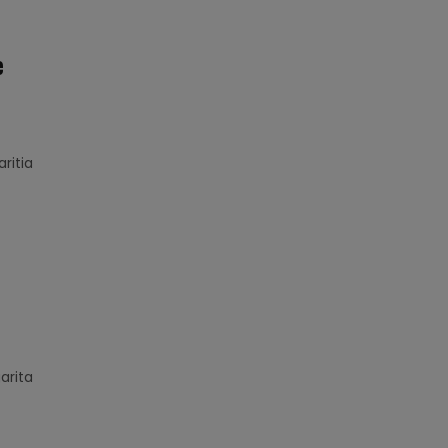
e
ritia
arita