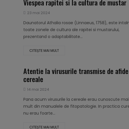
Viespea rapitei si la cultura de mustar
Publicat
23 mai 2024
pe
Daunatorul Athalia rosae (Linnaeus, 1758), este intaln
toate zonele de cultura ale rapitei si mustarului,
prezentand o adaptabilitate...
CITEȘTE MAI MULT
Atentie la virusurile transmise de afide
cereale
Publicat
14 mai 2024
pe
Pana acum virusurile la cereale erau cunoscute mai
mult din manualele de fitopatologie. In practica cur
nu erau foarte...
CITEȘTE MAI MULT