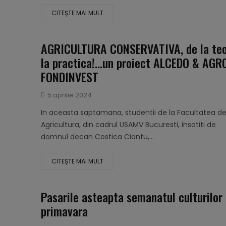
CITEȘTE MAI MULT
AGRICULTURA CONSERVATIVA, de la teo
la practica!…un proiect ALCEDO & AGR
FONDINVEST
Publicat
5 aprilie 2024
pe
In aceasta saptamana, studentii de la Facultatea d
Agricultura, din cadrul USAMV Bucuresti, insotiti de
domnul decan Costica Ciontu,...
CITEȘTE MAI MULT
Pasarile asteapta semanatul culturilor
primavara