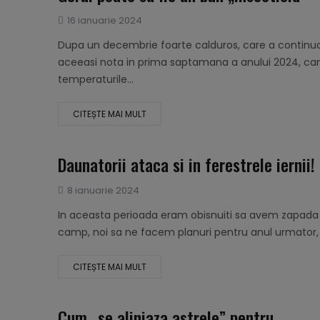
Publicat
16 ianuarie 2024
pe
Dupa un decembrie foarte calduros, care a continua
aceeasi nota in prima saptamana a anului 2024, ca
temperaturile...
CITEȘTE MAI MULT
Daunatorii ataca si in ferestrele iernii!
Publicat
8 ianuarie 2024
pe
In aceasta perioada eram obisnuiti sa avem zapada
camp, noi sa ne facem planuri pentru anul urmator, i
CITEȘTE MAI MULT
Cum „se aliniaza astrele” pentru