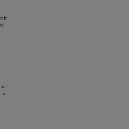
t in
nd
 pe
n...