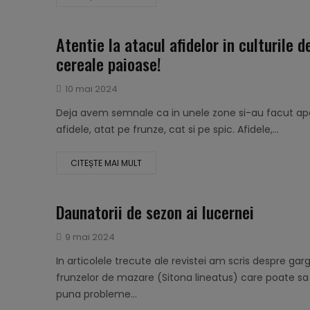
Atentie la atacul afidelor in culturile d
cereale paioase!
Publicat
10 mai 2024
pe
Deja avem semnale ca in unele zone si-au facut apa
afidele, atat pe frunze, cat si pe spic. Afidele,...
CITEȘTE MAI MULT
Daunatorii de sezon ai lucernei
Publicat
9 mai 2024
pe
In articolele trecute ale revistei am scris despre garg
frunzelor de mazare (Sitona lineatus) care poate sa
puna probleme...