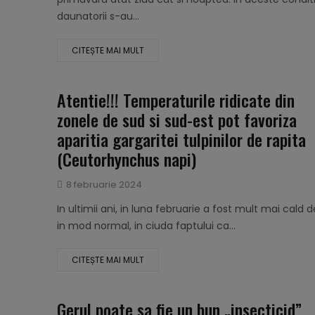
daunatorii s-au...
CITEȘTE MAI MULT
Atentie!!! Temperaturile ridicate din
zonele de sud si sud-est pot favoriza
aparitia gargaritei tulpinilor de rapita
(Ceutorhynchus napi)
Publicat
8 februarie 2024
pe
In ultimii ani, in luna februarie a fost mult mai cald 
in mod normal, in ciuda faptului ca...
CITEȘTE MAI MULT
Gerul poate sa fie un bun „insecticid”