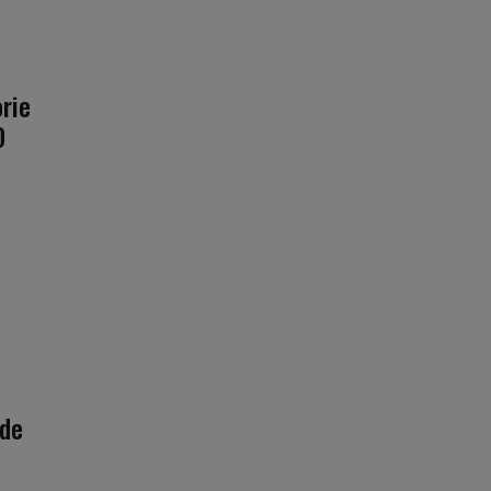
rie
O
e
 de